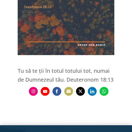
Tu să te ții în totul totului tot, numai
de Dumnezeul tău. Deuteronom 18:13
Share
Share
Share
Share
Share
Share
Share
on
on
on
on
on
on
on
Instagram
YouTube
Facebook
Email
Twitter
LinkedIn
WhatsApp