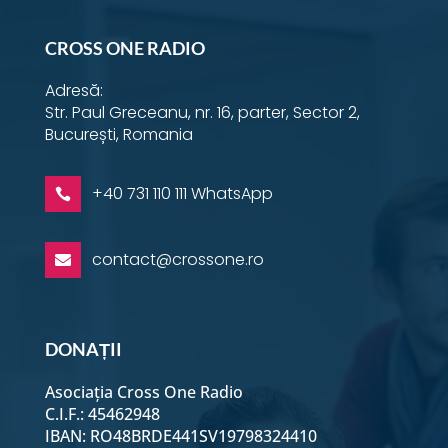
CROSS ONE RADIO
Adresă:
Str. Paul Greceanu, nr. 16, parter, Sector 2,
București, Romania
+40 731 110 111 WhatsApp

contact@crossone.ro

DONAȚII
Asociația Cross One Radio
C.I.F.: 45462948
IBAN: RO48BRDE441SV19798324410