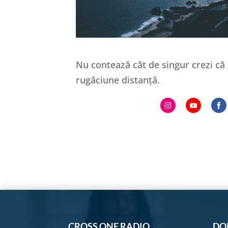
Nu contează cât de singur crezi că
rugăciune distanță.
Share
Share
S
on
on
o
Instagram
YouTub
F
CROSS ONE RADIO
DO