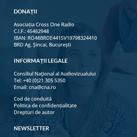
DONAȚII
Asociația Cross One Radio
C.I.F.: 45462948
IBAN: RO48BRDE441SV19798324410
BRD Ag. Șincai, București
INFORMAȚII LEGALE
Consiliul Naţional al Audiovizualului
Tel: +40 (0)21 305 5350
Email:
cna@cna.ro
Cod de conduită
Politica de confidențialitate
Drepturi de autor
NEWSLETTER