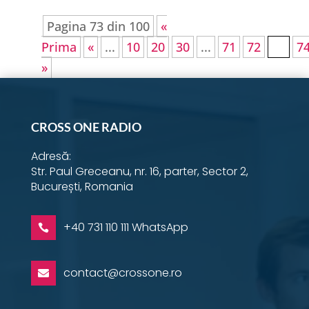
Pagina 73 din 100
«
Prima
«
...
10
20
30
...
71
72
73
7
»
CROSS ONE RADIO
Adresă:
Str. Paul Greceanu, nr. 16, parter, Sector 2,
București, Romania
+40 731 110 111 WhatsApp

contact@crossone.ro
