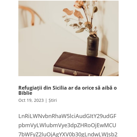
Refugiații din Sicilia ar da orice să aibă o
Biblie
Oct 19, 2023
|
Știri
LnRiLWNvbnRhaW5lciAudGItY29udGF
pbmVyLWlubmVye3dpZHRoOjEwMCU
7bWFyZ2luOjAgYXV0b30gLndwLWJsb2