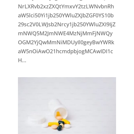
NrLXRvb2xzZXQtYmxvY2tzLWNvbnRh
aW5lci50Yi1jb250YWluZXJbZGF0YS10b
29sc2V0LWJsb2Nrcy1jb250YWluZXI9IjZ
mNWQ5M2JmNWE4MzNjMmFjNWQy
OGM2YjQwMmNiMDUyIl0geyBwYWRk
aW5nOiAwO21hcmdpbjogMCAwIDI1c
H...