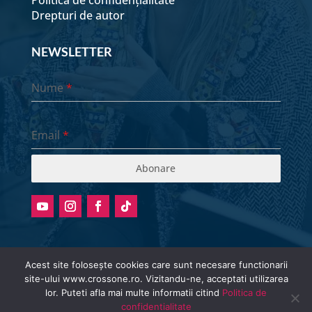
Drepturi de autor
NEWSLETTER
Nume
*
Email
*
Abonare
Acest site folosește cookies care sunt necesare functionarii
site-ului www.crossone.ro. Vizitandu-ne, acceptati utilizarea
Radio stream metadata in not available.
lor. Puteti afla mai multe informatii citind
Politica de
© Cross One Radio 2026 | All Rights
confidentialitate