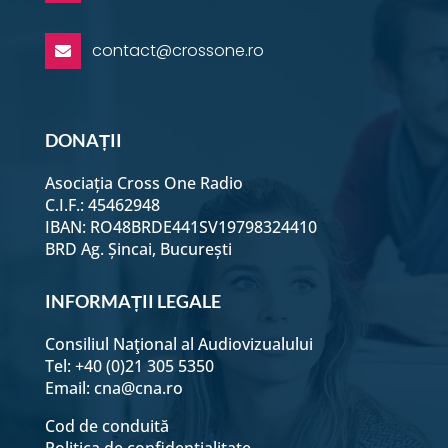
contact@crossone.ro

DONAȚII
Asociația Cross One Radio
C.I.F.: 45462948
IBAN: RO48BRDE441SV19798324410
BRD Ag. Șincai, București
INFORMAȚII LEGALE
Consiliul Naţional al Audiovizualului
Tel: +40 (0)21 305 5350
Email:
cna@cna.ro
Cod de conduită
Politica de confidențialitate