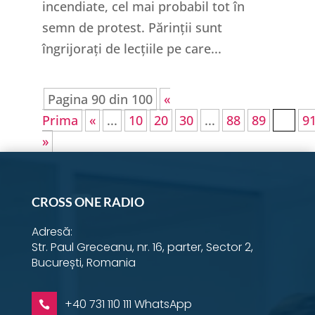
incendiate, cel mai probabil tot în
semn de protest. Părinții sunt
îngrijorați de lecțiile pe care...
Pagina 90 din 100
«
Prima
«
...
10
20
30
...
88
89
90
9
»
CROSS ONE RADIO
Adresă:
Str. Paul Greceanu, nr. 16, parter, Sector 2,
București, Romania
+40 731 110 111 WhatsApp
