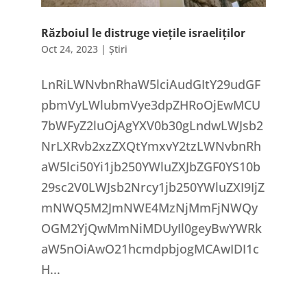
Războiul le distruge viețile israeliților
Oct 24, 2023
|
Știri
LnRiLWNvbnRhaW5lciAudGItY29udGF
pbmVyLWlubmVye3dpZHRoOjEwMCU
7bWFyZ2luOjAgYXV0b30gLndwLWJsb2
NrLXRvb2xzZXQtYmxvY2tzLWNvbnRh
aW5lci50Yi1jb250YWluZXJbZGF0YS10b
29sc2V0LWJsb2Nrcy1jb250YWluZXI9IjZ
mNWQ5M2JmNWE4MzNjMmFjNWQy
OGM2YjQwMmNiMDUyIl0geyBwYWRk
aW5nOiAwO21hcmdpbjogMCAwIDI1c
H...