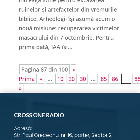
ruinelor și artefactelor din vremurile
biblice. Arheologii își asumă acum o
nouă misiune: recuperarea victimelor
masacrului din 7 octombrie. Pentru
prima dată, IAA își...
Pagina 87 din 100
«
Prima
«
...
10
20
30
...
85
86
87
8
»
CROSS ONE RADIO
Adresă:
Str. Paul Greceanu, nr. 16, parter, Sector 2,