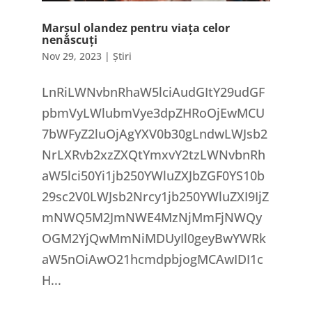
Marșul olandez pentru viața celor
nenăscuți
Nov 29, 2023
|
Știri
LnRiLWNvbnRhaW5lciAudGItY29udGF
pbmVyLWlubmVye3dpZHRoOjEwMCU
7bWFyZ2luOjAgYXV0b30gLndwLWJsb2
NrLXRvb2xzZXQtYmxvY2tzLWNvbnRh
aW5lci50Yi1jb250YWluZXJbZGF0YS10b
29sc2V0LWJsb2Nrcy1jb250YWluZXI9IjZ
mNWQ5M2JmNWE4MzNjMmFjNWQy
OGM2YjQwMmNiMDUyIl0geyBwYWRk
aW5nOiAwO21hcmdpbjogMCAwIDI1c
H...