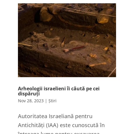
Arheologii israelieni îi căută pe cei
dispăruți
Nov 28, 2023
|
Știri
Autoritatea Israeliană pentru
Antichități (IAA) este cunoscută în
întreaga lume pentru excavarea