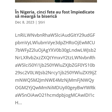
În Nigeria, cinci fete au fost împiedicate
să meargă la biserică
Dec 8, 2023
|
Știri
LnRiLWNvbnRhaW5lciAudGItY29udGF
pbmVyLWlubmVye3dpZHRoOjEwMCU
7bWFyZ2luOjAgYXV0b30gLndwLWJsb2
NrLXRvb2xzZXQtYmxvY2tzLWNvbnRh
aW5lci50Yi1jb250YWluZXJbZGF0YS10b
29sc2V0LWJsb2Nrcy1jb250YWluZXI9IjZ
mNWQ5M2JmNWE4MzNjMmFjNWQy
OGM2YjQwMmNiMDUyIl0geyBwYWRk
aW5nOiAwO21hcmdpbjogMCAwIDI1c
H...