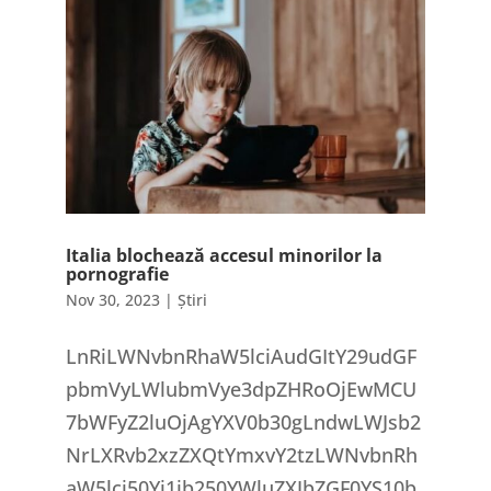
Italia blochează accesul minorilor la
pornografie
Nov 30, 2023
|
Știri
LnRiLWNvbnRhaW5lciAudGItY29udGF
pbmVyLWlubmVye3dpZHRoOjEwMCU
7bWFyZ2luOjAgYXV0b30gLndwLWJsb2
NrLXRvb2xzZXQtYmxvY2tzLWNvbnRh
aW5lci50Yi1jb250YWluZXJbZGF0YS10b