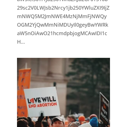
29sc2V0LWJsb2Nrcy1jb250YWluZXI9IjZ
mNWQ5M2JmNWE4MzNjMmFjNWQy
OGM2YjQwMmNiMDUyIl0geyBwYWRk
aW5nOiAwO21hcmdpbjogMCAwIDI1c
H...