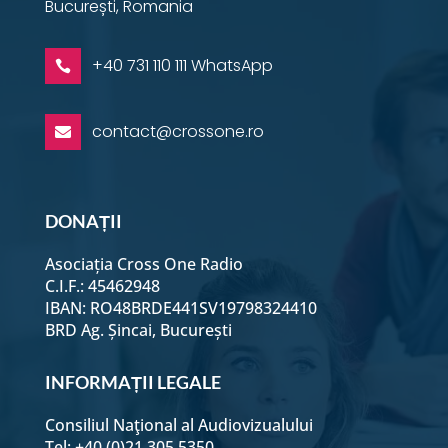
București, Romania
+40 731 110 111 WhatsApp

contact@crossone.ro

DONAȚII
Asociația Cross One Radio
C.I.F.: 45462948
IBAN: RO48BRDE441SV19798324410
BRD Ag. Șincai, București
INFORMAȚII LEGALE
Consiliul Naţional al Audiovizualului
Tel: +40 (0)21 305 5350